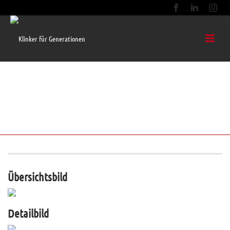
BRAUNVIOLETT RETRO KOHLE OHNE
FASE HOCHKANT VERLEGT
220X52X105
Übersichtsbild
Detailbild