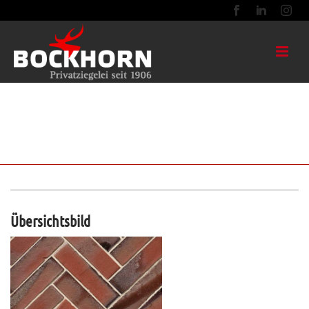
BUNT RETRO KOHLE OHNE FASE
HOCHKANT VERLEGT 220X52X105
Übersichtsbild