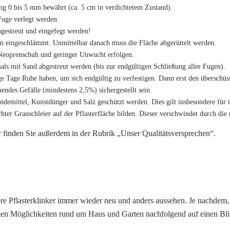
ung 0 bis 5 mm bewährt (ca. 5 cm in verdichtetem Zustand).
Fuge verlegt werden.
ngestreut und eingefegt werden!
 eingeschlämmt. Unmittelbar danach muss die Fläche abgerüttelt werden.
t Neoprenschuh und geringer Unwucht erfolgen.
ls mit Sand abgestreut werden (bis zur endgültigen Schließung aller Fugen).
ige Tage Ruhe haben, um sich endgültig zu verfestigen. Dann erst den überschü
ndes Gefälle (mindestens 2,5%) sichergestellt sein.
demittel, Kunstdünger und Salz geschützt werden. Dies gilt insbesondere für 
hter Grauschleier auf der Pflasterfläche bilden. Dieser verschwindet durch die 
r finden Sie außerdem in der Rubrik
„Unser Qualitätsversprechen“
.
ere
Pflasterklinker immer wieder neu und anders aussehen. Je nachdem, 
sten Möglichkeiten rund um Haus und Garten nachfolgend auf einen Bli