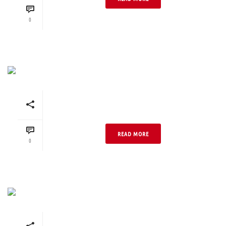
0
Mineralgrau Handstrich
DF
READ MORE
0
Mineralgrau Backsteinrau