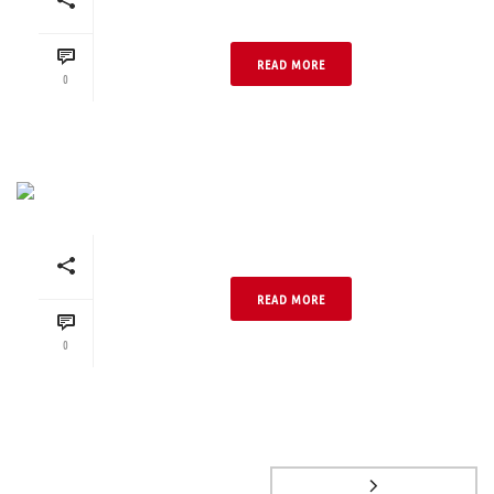
NF
READ MORE
0
Vancouver Handstrich DF
READ MORE
0