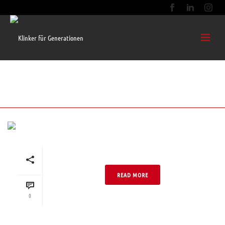
ANTHRAZIT (VORMAUERKLINKER)
Anthrazit „S“ OF
READ MORE
0