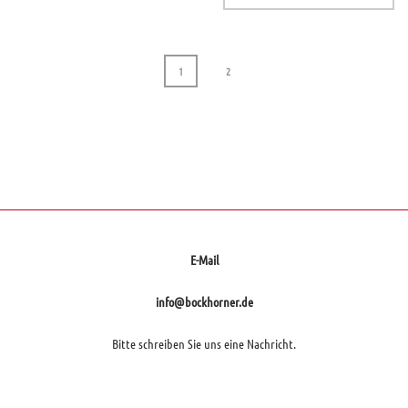
1
2
page
1
of
2
E-Mail
info@bockhorner.de
Bitte schreiben Sie uns eine Nachricht.