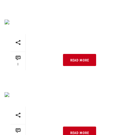
Anthrazit Retro 1.1 Kohle
Handstrich DF
READ MORE
0
Anthrazit Retro 1.1 Kohle
Handstrich NF
READ MORE