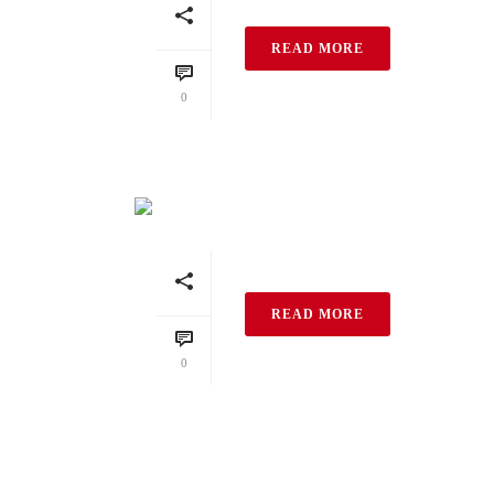
READ MORE
0
Braunviolett Retro
READ MORE
0