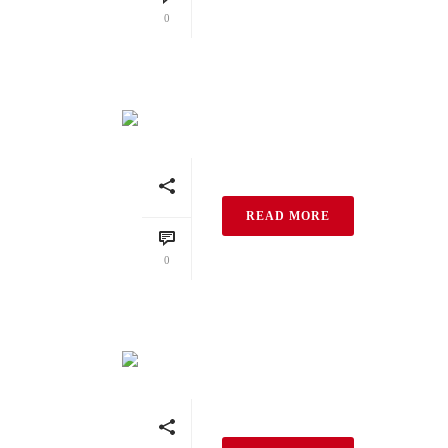
0
Pumpwerk NF
READ MORE
0
Braunviolett Pump