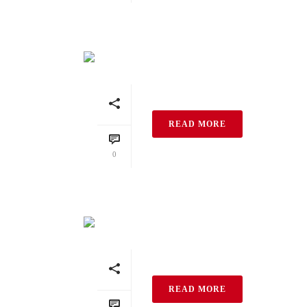
Braunviolett Extra 
READ MORE
0
Braunviolett Extra 
READ MORE