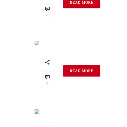
READ MORE
0
Braunviolett Retro
READ MORE
0
Braunviolett Retro