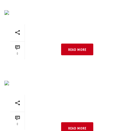
Rot 04 ohne Fase flach
verlegt 220x108x52
READ MORE
0
Rot 04 ohne Fase
hochkant verlegt
220x52x108
0
READ MORE