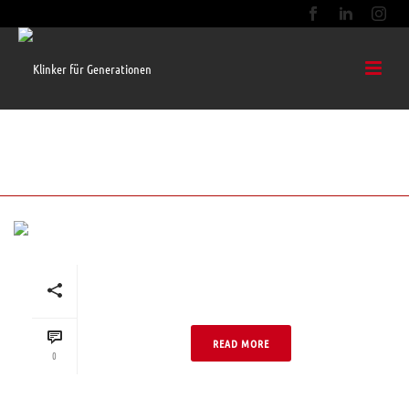
ROT (PFLASTERKLINKER)
Rot Kohle ohne Fase flach
verlegt 220x108x52
READ MORE
0