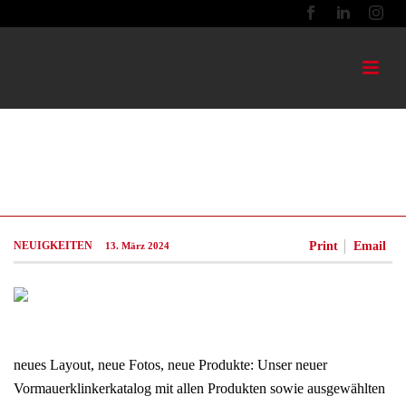
DER NEUE
VORMAUERKLINKERKATALOG
NEUIGKEITEN
Print
Email
13. März 2024
neues Layout, neue Fotos, neue Produkte: Unser neuer
Vormauerklinkerkatalog mit allen Produkten sowie ausgewählten