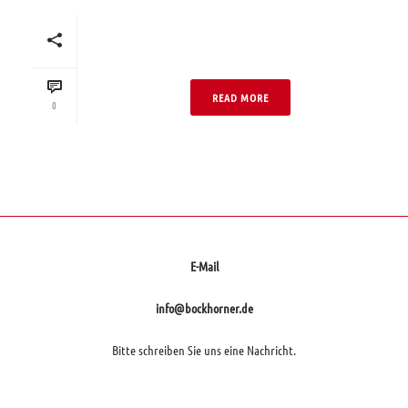
Einfamilienhaus Bunt
04 Neo DF Normal
READ MORE
0
E-Mail
info@bockhorner.de
Bitte schreiben Sie uns eine Nachricht.