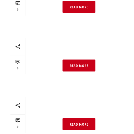
READ MORE
0
Gewerbehaus Bunt 04
Neo DF Hell
READ MORE
0
Gewerbehaus Bunt 04
Neo DF Normal
READ MORE
0