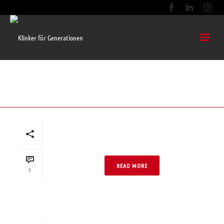
04 NEO DF
Mehrfamilienhaus Bunt
04 Neo DF Dunkel
READ MORE
0