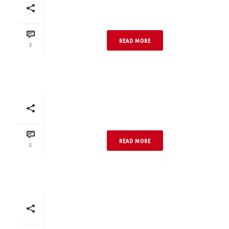
Mehrfamilienhaus Bunt
04 Neo DF Hell
READ MORE
0
Mehrfamilienhaus Bunt
04 Neo DF Normal
READ MORE
0
Gewerbehaus Bunt 04
Neo DF Dunkel