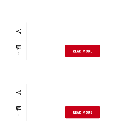
Einfamilienhaus Bunt
04 Neo DF Dunkel
READ MORE
0
Einfamilienhaus Bunt
04 Neo DF Hell
READ MORE
0