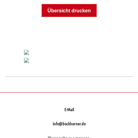
Übersicht drucken
Ausgewählte Referenzen zu diesem
Klinker
E-Mail
info@bockhorner.de
Please write us a message.