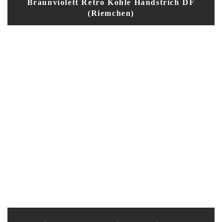
Braunviolett Retro Kohle Handstrich DF
(Riemchen)