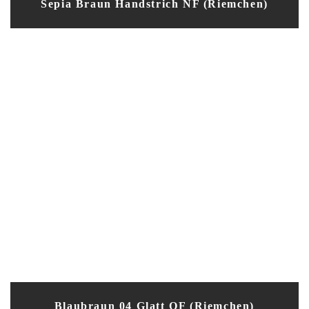
Sepia Braun Handstrich NF (Riemchen)
Blaubraun 04 Glatt OF (Riemchen)